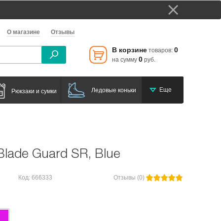
О магазине
Отзывы
В корзине
0
товаров:
0
на сумму
руб.
Еще
Ледовые коньки
Рюкзаки и сумки
Blade Guard SR, Blue
Код: 666333
Отзывы (0)