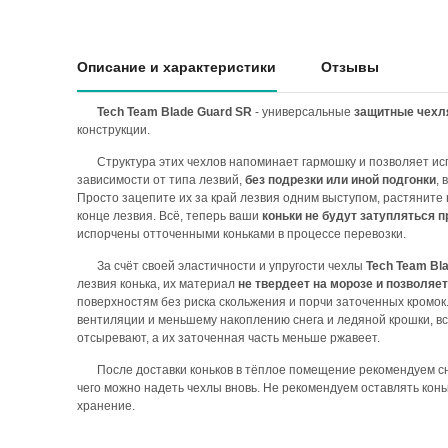
Описание и характеристики
Отзывы
Tech Team Blade Guard SR
- универсальные
защитные чехля
конструкции.
Структура этих чехлов напоминает гармошку и позволяет ис
зависимости от типа лезвий,
без подрезки или иной подгонки
,
Просто зацепите их за край лезвия одним выступом, растяните
конце лезвия. Всё, теперь ваши
коньки не будут затупляться п
испорчены отточенными коньками в процессе перевозки.
За счёт своей эластичности и упругости чехлы
Tech Team Bl
лезвия конька, их материал
не твердеет на морозе и позволяе
поверхностям без риска скольжения и порчи заточенных кромок
вентиляции и меньшему накоплению снега и ледяной крошки, вс
отсыревают, а их заточенная часть меньше ржавеет.
После доставки коньков в тёплое помещение рекомендуем сн
чего можно надеть чехлы вновь. Не рекомендуем оставлять конь
хранение.