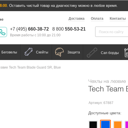
8:00
. Оставить чистый товар на диагностику можно в любое время.
Доставка
Оплата
Контакты
+7 (495)
660-38-72
8 800
550-53-21
Время работы с 10:00 до 21:00
Беговелы
Скейты
Защита
Сап борды
звие Tech Team Blade Guard SR, Blue
Чехлы на лезвие
Tech Team 
Артикул: 67887
Доступные цвета: