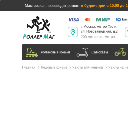
Мастерская производит ремонт
в будние дни с 10:00 до 1
г. Москва, метро Фили,
ул. Новозаводская, д.2
200 метров от метро
Самокаты
Роликовые коньки
Главная
Ледовые коньки
Чехлы для коньков
Чехлы на ле