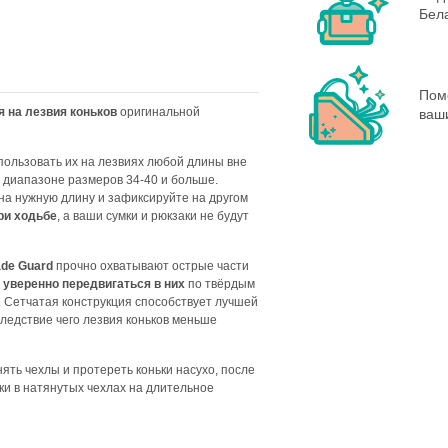
Бела
Пом
 на лезвия коньков
оригинальной
ваш
пользовать их на лезвиях любой длины вне
 в диапазоне размеров 34-40 и больше.
 на нужную длину и зафиксируйте на другом
ри ходьбе
, а ваши сумки и рюкзаки не будут
ade Guard
прочно охватывают острые части
т уверенно передвигаться в них
по твёрдым
. Сетчатая конструкция способствует лучшей
ледствие чего лезвия коньков меньше
ять чехлы и протереть коньки насухо, после
ки в натянутых чехлах на длительное