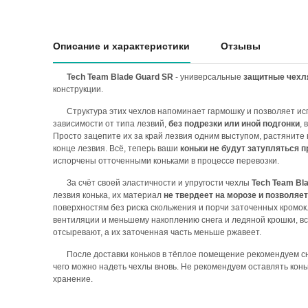
Описание и характеристики
Отзывы
Tech Team Blade Guard SR
- универсальные
защитные чехля
конструкции.
Структура этих чехлов напоминает гармошку и позволяет ис
зависимости от типа лезвий,
без подрезки или иной подгонки
,
Просто зацепите их за край лезвия одним выступом, растяните
конце лезвия. Всё, теперь ваши
коньки не будут затупляться п
испорчены отточенными коньками в процессе перевозки.
За счёт своей эластичности и упругости чехлы
Tech Team Bl
лезвия конька, их материал
не твердеет на морозе и позволяе
поверхностям без риска скольжения и порчи заточенных кромок
вентиляции и меньшему накоплению снега и ледяной крошки, вс
отсыревают, а их заточенная часть меньше ржавеет.
После доставки коньков в тёплое помещение рекомендуем сн
чего можно надеть чехлы вновь. Не рекомендуем оставлять конь
хранение.