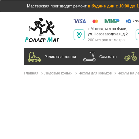
Мастерская производит ремонт
в будние дни с 10:00 до 1
г. Москва, метро Фили,
ул. Новозаводская, д.2
200 метров от метро
Самокаты
Роликовые коньки
Главная
Ледовые коньки
Чехлы для коньков
Чехлы на ле