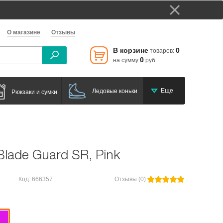
О магазине
Отзывы
В корзине
0
товаров:
0
на сумму
руб.
Еще
Ледовые коньки
Рюкзаки и сумки
Blade Guard SR, Pink
Код: 666357
Отзывы (0)