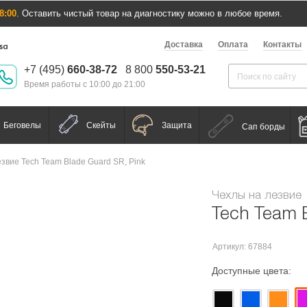
8:00
. Оставить чистый товар на диагностику можно в любое время.
Доставка
Оплата
Контакты
+7 (495)
660-38-72
8 800
550-53-21
Время работы с 10:00 до 21:00
Беговелы
Скейты
Защита
Сап борды
звие Tech Team Blade Guard SR, Pink
Чехлы на лезвие
Tech Team 
Артикул: 67884
Доступные цвета: