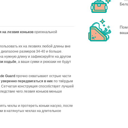
Бела
Пом
 на лезвия коньков
оригинальной
ваш
пользовать их на лезвиях любой длины вне
 в диапазоне размеров 34-40 и больше.
 на нужную длину и зафиксируйте на другом
ри ходьбе
, а ваши сумки и рюкзаки не будут
ade Guard
прочно охватывают острые части
т уверенно передвигаться в них
по твёрдым
. Сетчатая конструкция способствует лучшей
ледствие чего лезвия коньков меньше
ять чехлы и протереть коньки насухо, после
ки в натянутых чехлах на длительное