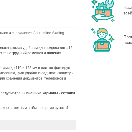
Нас
всей
ков и снаряжения Adult Inline Skating
Про
пож
елают рюкзак удобным для подростков с 12
ется
нагрудный ремешок
и
поясная
ёсами до 110 и 125 мм и плотно фиксирует
делению, куда удобно складывать защиту и
для хранения документов, телефонов и
 предусмотрены
внешние карманы - сеточки
.
олее заметным в тёмное время суток. И