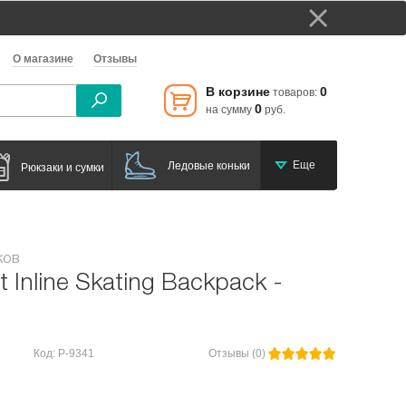
О магазине
Отзывы
В корзине
0
товаров:
0
на сумму
руб.
Еще
Ледовые коньки
Рюкзаки и сумки
ков
t Inline Skating Backpack -
Код: Р-9341
Отзывы (0)