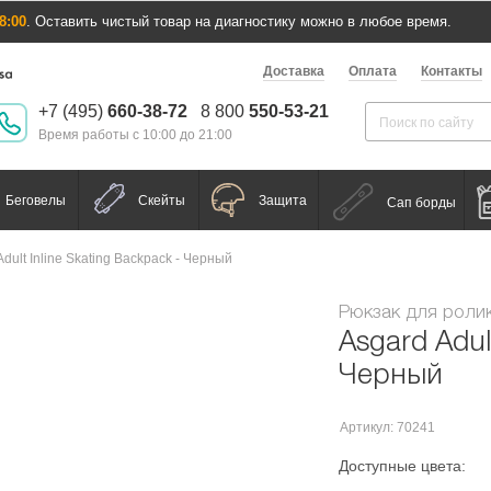
8:00
. Оставить чистый товар на диагностику можно в любое время.
Доставка
Оплата
Контакты
+7 (495)
660-38-72
8 800
550-53-21
Время работы с 10:00 до 21:00
Беговелы
Скейты
Защита
Сап борды
Adult Inline Skating Backpack - Черный
Рюкзак для роли
Asgard Adul
Черный
Артикул: 70241
Доступные цвета: