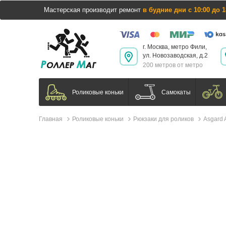
Мастерская производит ремонт
в будние дни с 10:00 до 1
г. Москва, метро Фили,
ул. Новозаводская, д.2
200 метров от метро
Самокаты
Роликовые коньки
Главная
Роликовые коньки
Рюкзаки для роликов
Asgard 