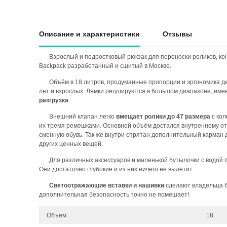
Описание и характеристики
Отзывы
Взрослый и подростковый рюкзак для переноски роликов, конь
Backpack разработанный и сшитый в Москве.
Объём в 18 литров, продуманные пропорции и эргономика д
лет и взрослых. Лямки регулируются в большом диапазоне, име
разгрузка
.
Внешний клапан легко
вмещает ролики до 47 размера
с кол
их тремя ремешками. Основной объём достался внутреннему от
сменную обувь. Так же внутри спрятан дополнительный карман 
других ценных вещей.
Для различных аксессуаров и маленькой бутылочки с водой
Они достаточно глубокие и из них ничего не вылетит.
Светоотражающие вставки и нашивки
сделают владельца б
дополнительная безопасность точно не помешает!
Объём:
18