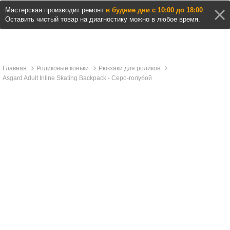
Мастерская производит ремонт
в будние дни с 10:00 до 18:00
.
Оставить чистый товар на диагностику можно в любое время.
Главная
Роликовые коньки
Рюкзаки для роликов
Asgard Adult Inline Skating Backpack - Серо-голубой