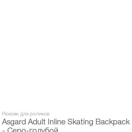
рюкзак удобным для подростков с 12 лет и взрослых. Лямки регулируются в
большом диапазоне, имеется
нагрудный ремешок
и
поясная разгрузка
.
Внешний клапан легко
вмещает ролики до 47 размера
с колёсами до
110 и 125 мм и плотно фиксирует их тремя ремешками. Основной объём
достался внутреннему отделению, куда удобно складывать защиту и
сменную обувь. Так же внутри спрятан дополнительный карман для
хранения документов, телефонов и других ценных вещей.
Для различных аксессуаров и маленькой бутылочки с водой
предусмотрены
внешние карманы - сеточки
. Они достаточно глубокие и
из них ничего не вылетит.
Светоотражающие вставки и нашивки
сделают владельца более
заметным в тёмное время суток. И дополнительная безопасность точно не
помешает!
Объём:
18
Рюкзак для роликов
Asgard Adult Inline Skating Backpack
- Серо-голубой