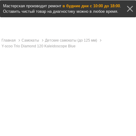
Мастерская производит ремонт
в будние дни с 10:00 до 18:00
.
Оставить чистый товар на диагностику можно в любое время.
Главная
Самокаты
Детские самокаты (до 125 мм)
Y-scoo Trio Diamond 120 Kaleidoscope Blue